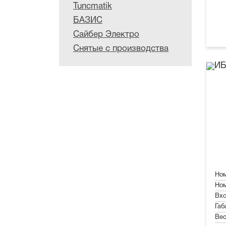
Tuncmatik
БАЗИС
Сайбер Электро
Снятые с производства
Ном
Ном
Вхо
Габ
Вес