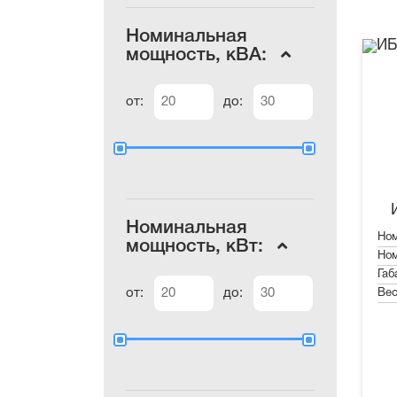
Номинальная
мощность, кВА:
от:
до:
Номинальная
Ном
мощность, кВт:
Ном
Габ
от:
до:
Вес