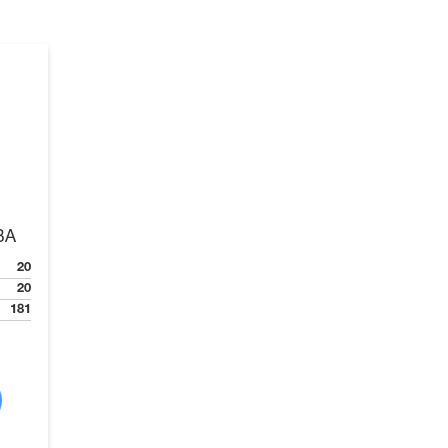
ВА
20
20
181