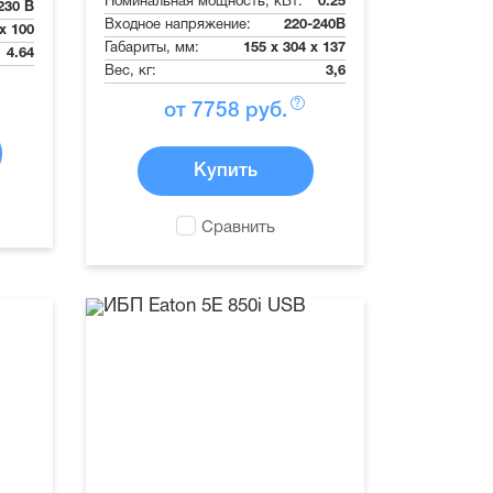
Номинальная мощность, кВт:
0.25
230 В
Входное напряжение:
220-240В
 x 100
Габариты, мм:
155 x 304 x 137
4.64
Вес, кг:
3,6
?
от
7758
руб.
Купить
Сравнить