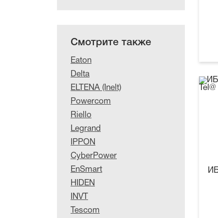
Смотрите также
Eaton
Delta
ELTENA (Inelt)
Powercom
Riello
Legrand
IPPON
CyberPower
EnSmart
ИБ
HIDEN
INVT
Tescom